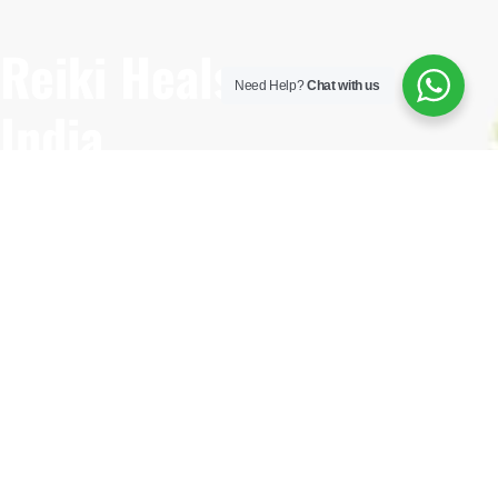
Reiki Heals
Need Help?
Chat with us
India
Krishna Nagar, New Delhi
110092
Have Questions?
+91 93551 75150
Useful Links
Home