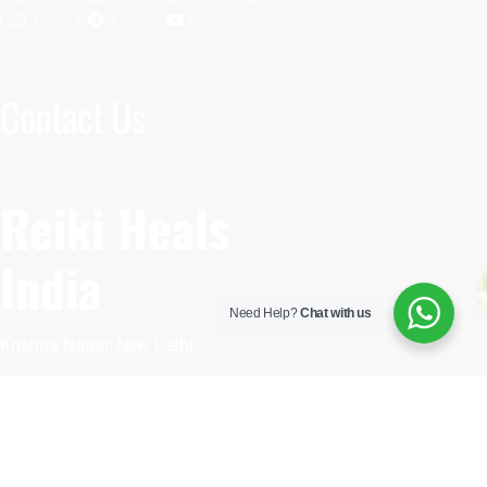
Contact Us
Reiki Heals
India
Need Help?
Chat with us
Krishna Nagar, New Delhi
110092
Have Questions?
+91 93551 75150